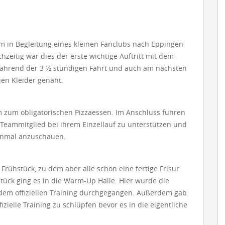
m in Begleitung eines kleinen Fanclubs nach Eppingen
hzeitig war dies der erste wichtige Auftritt mit dem
während der 3 ½ stündigen Fahrt und auch am nächsten
uen Kleider genäht.
 zum obligatorischen Pizzaessen. Im Anschluss fuhren
Teammitglied bei ihrem Einzellauf zu unterstützen und
 einmal anzuschauen.
rühstück, zu dem aber alle schon eine fertige Frisur
ück ging es in die Warm-Up Halle. Hier wurde die
 dem offiziellen Training durchgegangen. Außerdem gab
fizielle Training zu schlüpfen bevor es in die eigentliche