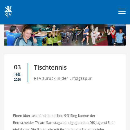
Togg
navi
03
Tischtennis
Feb.
RTV zurück in der Erfolgsspur
2020
Einen überraschend deutlichen 9:3-Sieg konnte der
Remscheider TV am Samstagabend gegen den DJK Jugend Eller
einfahren. Die Gäste, die mit ihrem neuen Spitzenspieler