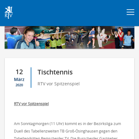
Togg
navi
12
Tischtennis
März
RTV vor Spitzenspiel
2020
RTV vor Spitzenspiel
Am Sonntagmorgen (11 Uhr) kommt es in der Bezirksliga zum
Duell des Tabellenzweiten TB Groß-Ösinghausen gegen den
Tabellendritten Remscheider TV. Die Burscheider Gastgeber