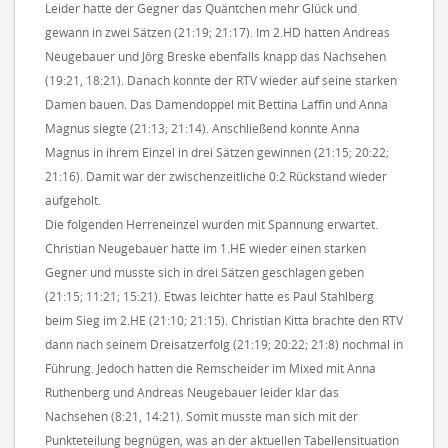
Leider hatte der Gegner das Quäntchen mehr Glück und
gewann in zwei Sätzen (21:19; 21:17). Im 2.HD hatten Andreas
Neugebauer und Jörg Breske ebenfalls knapp das Nachsehen
(19:21, 18:21). Danach konnte der RTV wieder auf seine starken
Damen bauen. Das Damendoppel mit Bettina Laffin und Anna
Magnus siegte (21:13; 21:14). Anschließend konnte Anna
Magnus in ihrem Einzel in drei Sätzen gewinnen (21:15; 20:22;
21:16). Damit war der zwischenzeitliche 0:2 Rückstand wieder
aufgeholt.
Die folgenden Herreneinzel wurden mit Spannung erwartet.
Christian Neugebauer hatte im 1.HE wieder einen starken
Gegner und musste sich in drei Sätzen geschlagen geben
(21:15; 11:21; 15:21). Etwas leichter hatte es Paul Stahlberg
beim Sieg im 2.HE (21:10; 21:15). Christian Kitta brachte den RTV
dann nach seinem Dreisatzerfolg (21:19; 20:22; 21:8) nochmal in
Führung. Jedoch hatten die Remscheider im Mixed mit Anna
Ruthenberg und Andreas Neugebauer leider klar das
Nachsehen (8:21, 14:21). Somit musste man sich mit der
Punkteteilung begnügen, was an der aktuellen Tabellensituation