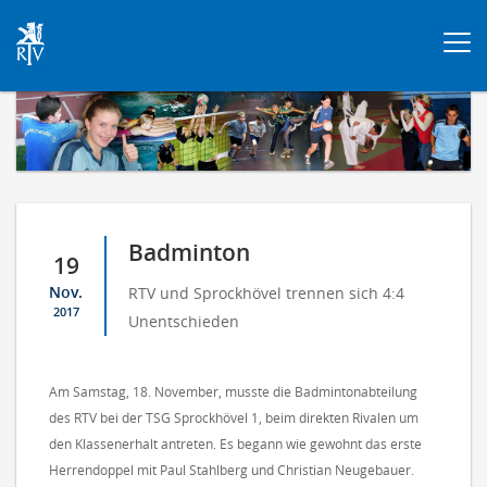
Togg
navi
Badminton
19
Nov.
RTV und Sprockhövel trennen sich 4:4
2017
Unentschieden
Am Samstag, 18. November, musste die Badmintonabteilung
des RTV bei der TSG Sprockhövel 1, beim direkten Rivalen um
den Klassenerhalt antreten. Es begann wie gewohnt das erste
Herrendoppel mit Paul Stahlberg und Christian Neugebauer.