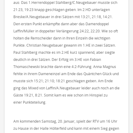
aus: Das 1.Herrendoppel Stahlberg/C.Neugebauer musste sich
21:23, 19:23 knapp geschlagen geben. Im 2.HD unterlagen
Breske/A.Neugebauer in drei Sätzen mit 13:21, 21:18, 14:21.
Den ersten Punkt erkämpfte dann aber das Damendoppel
Laffin/Müller in doppelter Verlängerung 24:22, 22:20. Wie so oft
holten die Remscheider dann in Ihren Einzeln die wichtigen
Punkte. Christian Neugebauer gewann im 1.HE in zwei Sätzen.
Paul Stahlberg machte es im 2.HE kurz spannend, aber siegte
deutlich in drei Sätzen. Der Erfolg im 3.HE von Fabian
Thomaschewski brachte dann eine 4:2-Führung. Anna Magnus
fehlte in ihrem Dameneinzel am Ende das Quäntchen Glück und
musste sich 15:21; 21:10; 18:21 geschlagen geben. Am Ende
ging das Mixed von Laffin/A.Neugebauer leider auch noch an die
Gäste 19:21, 8:21. Somit kam es wie schon im Hinspiel zu
einer Punkteteilung.
Am kommenden Samstag, 20. Januar, spielt der RTV um 16 Uhr
zu Hause in der Halle Hölterfeld und kann mit einem Sieg gegen