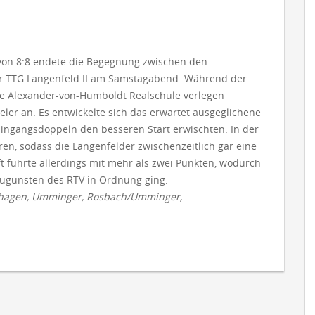
von 8:8 endete die Begegnung zwischen den
r TTG Langenfeld II am Samstagabend. Während der
 die Alexander-von-Humboldt Realschule verlegen
eler an. Es entwickelte sich das erwartet ausgeglichene
Eingangsdoppeln den besseren Start erwischten. In der
ren, sodass die Langenfelder zwischenzeitlich gar eine
führte allerdings mit mehr als zwei Punkten, wodurch
 zugunsten des RTV in Ordnung ging.
atthagen, Umminger, Rosbach/Umminger,