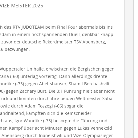
VIZE-MEISTER 2025
ch das RTV JUDOTEAM beim Final Four abermals bis ins
Potsdam in einem hochspannenden Duell, denkbar knapp
e zuvor der deutsche Rekordmeister TSV Abensberg,
 8:6 bezwungen.
Wuppertaler Unihalle, erwischten die Bergischen gegen
na (-60) unterlag vorzeitig. Dann allerdings drehte
andtke (-73) gegen Abeltshauser, Shamil Borchashvili
0) gegen Zachary Burt. Die 3:1 Führung hielt aber nicht
urück und konnten durch ihre beiden Weltmeister Saba
 sowie durch Adam Toszegi (-66) sogar die
tandhaltend, kämpften sich die Remscheider
ich aus, Igor Wandtke (-73) besorgte die Führung und
schen Kampf über acht Minuten gegen Lukas Vennekold
m Abensberg durch Inaneishvili und Vize-Olympiasieger