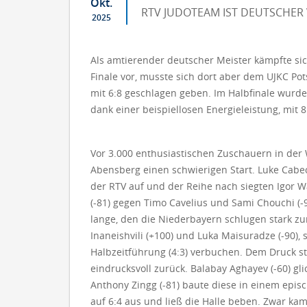
Okt.
RTV JUDOTEAM IST DEUTSCHER 
2025
Als amtierender deutscher Meister kämpfte si
Finale vor, musste sich dort aber dem UJKC 
mit 6:8 geschlagen geben. Im Halbfinale wurd
dank einer beispiellosen Energieleistung, mit
Vor 3.000 enthusiastischen Zuschauern in der 
Abensberg einen schwierigen Start. Luke Cabeca
der RTV auf und der Reihe nach siegten Igor W
(-81) gegen Timo Cavelius und Sami Chouchi (-9
lange, den die Niederbayern schlugen stark z
Inaneishvili (+100) und Luka Maisuradze (-90),
Halbzeitführung (4:3) verbuchen. Dem Druck s
eindrucksvoll zurück. Balabay Aghayev (-60) gl
Anthony Zingg (-81) baute diese in einem epi
auf 6:4 aus und ließ die Halle beben. Zwar ka