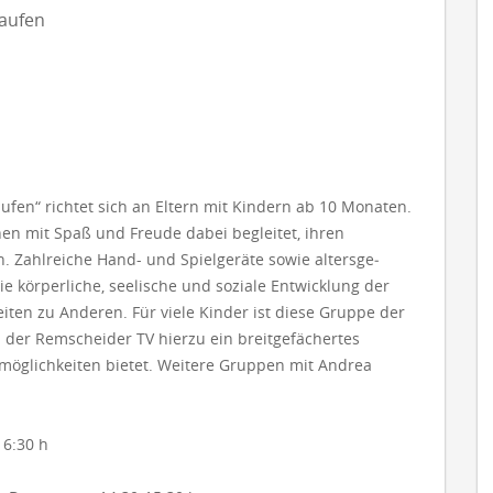
Laufen
n“ richtet sich an Eltern mit Kin­dern ab 10 Monaten.
nen mit Spaß und Freude dabei begleitet, ihren
. Zahlreiche Hand- und Spielgeräte sowie alters­ge­
ie körperliche, seelische und soziale Entwicklung der
ten zu Anderen. Für viele Kin­der ist diese Gruppe der
ei der Rem­scheider TV hierzu ein breitgefächertes
gsmöglichkeiten bietet. Weitere Gruppen mit Andrea
16:30 h