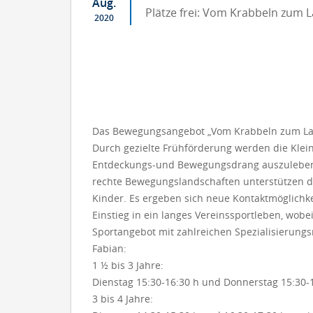
Aug.
Plätze frei: Vom Krabbeln zum 
2020
Das Bewegungsangebot „Vom Krabbeln zum Laufe
Durch gezielte Frühförderung werden die Klei­
Entdeckungs-und Be­we­gungs­drang aus­zu­leben
rechte Be­we­gungs­land­schaften unterstützen d
Kinder. Es ergeben sich neue Kontaktmöglichkei
Einstieg in ein langes Ver­eins­­sportleben, wob
Sportangebot mit zahlreichen Spe­ziali­sierun
Fabian:
1 ½ bis 3 Jahre:
Dienstag 15:30-16:30 h und Donnerstag 15:30-
3 bis 4 Jahre: