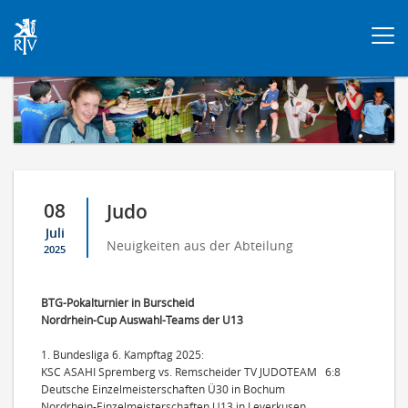
Togg
navi
08
Judo
Juli
Neuigkeiten aus der Abteilung
2025
BTG-Pokalturnier in Burscheid
Nordrhein-Cup Auswahl-Teams der U13
1. Bundesliga 6. Kampftag 2025:
KSC ASAHI Spremberg vs. Remscheider TV JUDOTEAM 6:8
Deutsche Einzelmeisterschaften Ü30 in Bochum
Nordrhein-
Einzelmeisterschaften U13 in Leverkusen