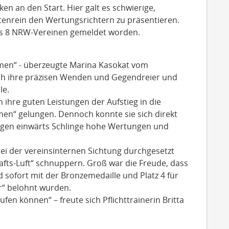
ken an den Start. Hier galt es schwierige,
tenrein den Wertungsrichtern zu präsentieren.
us 8 NRW-Vereinen gemeldet worden.
amen“ - überzeugte Marina Kasokat vom
ch ihre präzisen Wenden und Gegendreier und
le.
h ihre guten Leistungen der Aufstieg in die
en“ gelungen. Dennoch konnte sie sich direkt
gen einwärts Schlinge hohe Wertungen und
bei der vereinsinternen Sichtung durchgesetzt
fts-Luft“ schnuppern. Groß war die Freude, dass
sofort mit der Bronzemedaille und Platz 4 für
er“ belohnt wurden.
fen können“ – freute sich Pflichttrainerin Britta