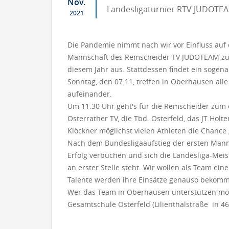
Nov.
Landesligaturnier RTV JUDOTE
2021
Die Pandemie nimmt nach wir vor Einfluss auf
Mannschaft des Remscheider TV JUDOTEAM zu s
diesem Jahr aus. Stattdessen findet ein soge
Sonntag, den 07.11, treffen in Oberhausen all
aufeinander.
Um 11.30 Uhr geht's für die Remscheider zum 
Osterrather TV, die Tbd. Osterfeld, das JT Hol
Klöckner möglichst vielen Athleten die Chance
Nach dem Bundesligaaufstieg der ersten Manns
Erfolg verbuchen und sich die Landesliga-Meis
an erster Stelle steht. Wir wollen als Team ei
Talente werden ihre Einsätze genauso bekomme
Wer das Team in Oberhausen unterstützen möch
Gesamtschule Osterfeld (Lilienthalstraße in 