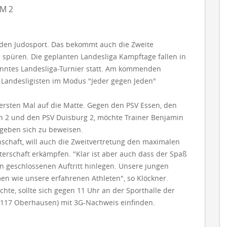
AM 2
 den Judosport. Das bekommt auch die Zweite
püren. Die geplanten Landesliga Kampftage fallen in
nanntes Landesliga-Turnier statt. Am kommenden
e Landesligisten im Modus "Jeder gegen Jeden"
ersten Mal auf die Matte. Gegen den PSV Essen, den
ten 2 und den PSV Duisburg 2, möchte Trainer Benjamin
 geben sich zu beweisen.
chaft, will auch die Zweitvertretung den maximalen
terschaft erkämpfen. "Klar ist aber auch dass der Spaß
nen geschlossenen Auftritt hinlegen. Unsere jungen
n wie unsere erfahrenen Athleten", so Klöckner.
te, sollte sich gegen 11 Uhr an der Sporthalle der
46117 Oberhausen) mit 3G-Nachweis einfinden.