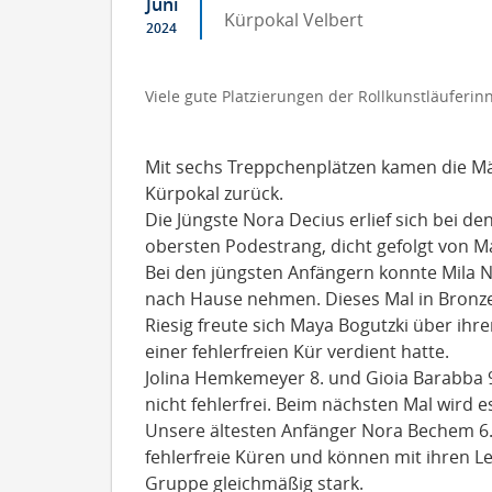
Juni
Kürpokal Velbert
2024
Viele gute Platzierungen der Rollkunstläuferin
Mit sechs Treppchenplätzen kamen die Mä
Kürpokal zurück.
Die Jüngste Nora Decius erlief sich bei d
obersten Podestrang, dicht gefolgt von Ma
Bei den jüngsten Anfängern konnte Mila Ni
nach Hause nehmen. Dieses Mal in Bronze
Riesig freute sich Maya Bogutzki über ihren
einer fehlerfreien Kür verdient hatte.
Jolina Hemkemeyer 8. und Gioia Barabba 9.
nicht fehlerfrei. Beim nächsten Mal wird 
Unsere ältesten Anfänger Nora Bechem 6. 
fehlerfreie Küren und können mit ihren Le
Gruppe gleichmäßig stark.