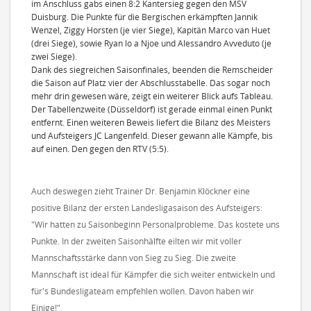
im Anschluss gabs einen 8:2 Kantersieg gegen den MSV
Duisburg. Die Punkte für die Bergischen erkämpften Jannik
Wenzel, Ziggy Horsten (je vier Siege), Kapitän Marco van Huet
(drei Siege), sowie Ryan lo a Njoe und Alessandro Avveduto (je
zwei Siege).
Dank des siegreichen Saisonfinales, beenden die Remscheider
die Saison auf Platz vier der Abschlusstabelle. Das sogar noch
mehr drin gewesen wäre, zeigt ein weiterer Blick aufs Tableau.
Der Tabellenzweite (Düsseldorf) ist gerade einmal einen Punkt
entfernt. Einen weiteren Beweis liefert die Bilanz des Meisters
und Aufsteigers JC Langenfeld. Dieser gewann alle Kämpfe, bis
auf einen. Den gegen den RTV (5:5).
Auch deswegen zieht Trainer Dr. Benjamin Klöckner eine
positive Bilanz der ersten Landesligasaison des Aufsteigers:
"Wir hatten zu Saisonbeginn Personalprobleme. Das kostete uns
Punkte. In der zweiten Saisonhälfte eilten wir mit voller
Mannschaftsstärke dann von Sieg zu Sieg. Die zweite
Mannschaft ist ideal für Kämpfer die sich weiter entwickeln und
für's Bundesligateam empfehlen wollen. Davon haben wir
Einige!"