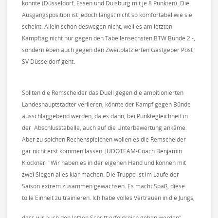
konnte (Düsseldorf, Essen und Duisburg mit je 8 Punkten). Die
Ausgangsposition ist jedoch längst nicht so komfortabel wie sie
scheint. Allein schon deswegen nicht, weil es am letzten
Kampftag nicht nur gegen den Tabellensechsten BTW Bünde 2 -,
sondern eben auch gegen den Zweitplatzierten Gastgeber Post
SV Düsseldorf geht.
Sollten die Remscheider das Duell gegen die ambitionierten
Landeshauptstädter verlieren, könnte der Kampf gegen Bünde
ausschlaggebend werden, da es dann, bei Punktegleichheit in
der Abschlusstabelle, auch auf die Unterbewertung ankäme.
Aber zu solchen Rechenspielchen wollen es die Remscheider
gar nicht erst kommen lassen. JUDOTEAM-Coach Benjamin
Klöckner: "Wir haben es in der eigenen Hand und können mit
zwei Siegen alles klar machen. Die Truppe ist im Laufe der
Saison extrem zusammen gewachsen. Es macht Spaß, diese
tolle Einheit zu trainieren. Ich habe volles Vertrauen in die Jungs,
dass wir auch den letzen Schritt erfolgreich gehen werden".