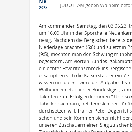
Mai
JUDOTEAM gegen Walheim gefor
2023
Am kommenden Samstag, den 03.06.23, tri
um 16.00 Uhr in der Sporthalle Neuenkam
riesig. Nachdem die Bergischen bereits 
Niederlage brachten (6:8) und zuletzt in
(9:5), möchten man den Schwung mitnehm
begeistern. Am vierten Bundesligakampft
ein echter Favoritenschreck ins Bergisch
erkämpften sich die Kaiserstädter ein 7:
wissen um die Schwere der Aufgabe. Tea
Walheim ein etablierter Bundesligist, zum
Talenten zum Erfolg zu kommen." Und so 
Tabellennachbarn, bei dem sich der Fünf
durchsetzen will. Trainer Peter Degen ist s
sehen und sein Kommen sicher nicht ber
unseren Zuschauern einen Sieg zu schenken