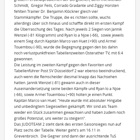
Schmidt, Gregor Feils, Corrado Gradante und Ziggy Horsten
fehlten Trainer Dr. Benjamin Klöckner gleich vier
Stammkämpfer. Die Truppe, die es richten sollte, wuchs
allerdings über sich hinaus und schaffte direkt im ersten Kampf
die Überraschung des Tages. Nach jeweils 2 Siegen von Jannik
Wenzel (-81 Kilogramm) und Ryan lo a Njoe (-66), sowie jeweils
einem Sieg durch Kapitän Marco van Huet (+90) und Armel
Touembou (-90), wurde die Begegnung gegen den bis dahin
noch verlustpunktfreien Tabellenzweiten Osterather TV, mit 6:4
gewonnen.
Die Leistung im zweiten Kampf gegen den Favoriten und
Tabellenführer Post SV Düsseldorf 2 war ebenso beeindruckend,
auch wenn die Remscheider diesmal knapp das Nachsehen
hatten. Jannik Wenzel (-81) gewann auch in dieser
Auseinandersetzung seine beiden Kämpfe und Ryan lo a Njoe
(-66), sowie Armel Touembou (+90) holten je einen Punkt.
Kapitän Marco van Huet: "Heute wurde mit absoluter Hingabe
und unbedingtem Siegeswillen gekämpft. Wir sind als Team
wieder ein Stück zusammen gewachsen und haben zudem noch
großes Potenzial, uns weiter zu steigern".
Das JUDOTEAM 2 steht dank des ersten Saisonsieges nun auf
Platz sechs der Tabelle. Weiter geht's am 16.11 in
Grevenbroich. Die Gegner sind dann der ausrichtende TuS