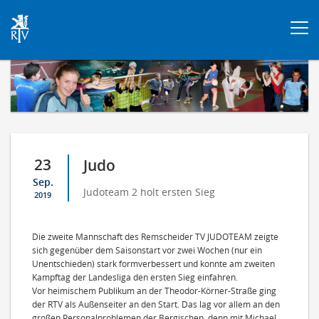
Togg
navi
23
Judo
Sep.
Judoteam 2 holt ersten Sieg
2019
Die zweite Mannschaft des Remscheider TV JUDOTEAM zeigte
sich gegenüber dem Saisonstart vor zwei Wochen (nur ein
Unentschieden) stark formverbessert und konnte am zweiten
Kampftag der Landesliga den ersten Sieg einfahren.
Vor heimischem Publikum an der Theodor-Körner-Straße ging
der RTV als Außenseiter an den Start. Das lag vor allem an den
großen Personalproblemen der Bergischen, denn mit Michael