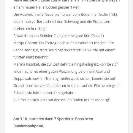
keine leichte Aufgabe! Zumal die Halle am Hackenberg ja wegen
einem neuen Hallenboden gesperrt war.
Die Ausweichhalle Neuenkamp war vom Boden her leider nicht
ideal (man verliert schnell den Schwung und die Pirouetten
drehen nicht richtig)
Edward Lobikov Schüler C zeigte eine gute Kür (Platz 1)
Marija Gnamm bis Freitag noch auf Klassenfahrt machte ihre
Sache sehr gut, trotz Trainingsrückstand! Sie wurde mit einem
fünften Platz belohnt!
Marina Kasokat, die zur Zeit sehr trainingsfleißig ist, konnte sich
leider nicht mit einer guten Platzierung belohnen! Axel und
Doppelsalchow, im Training mittlerweile sicher, konnte sie auf
Grund ihrer Nervosität leider nicht sicher auf die Fläche bringen!
Schade, sie hätte es verdient gehabt!
Alle freuen sich jetzt auf den neuen Boden in Hackenberg!“
Am 3.10. starteten dann 7 Sportler in Bonn beim
Bundesstadtpokal.