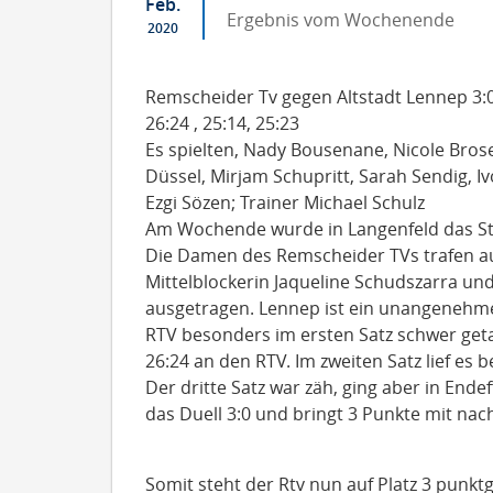
Feb.
Ergebnis vom Wochenende
2020
Remscheider Tv gegen Altstadt Lennep 3:
26:24 , 25:14, 25:23
Es spielten, Nady Bousenane, Nicole Brose
Düssel, Mirjam Schupritt, Sarah Sendig, I
Ezgi Sözen; Trainer Michael Schulz
Am Wochende wurde in Langenfeld das Stad
Die Damen des Remscheider TVs trafen au
Mittelblockerin Jaqueline Schudszarra un
ausgetragen. Lennep ist ein unangenehm
RTV besonders im ersten Satz schwer geta
26:24 an den RTV. Im zweiten Satz lief e
Der dritte Satz war zäh, ging aber in End
das Duell 3:0 und bringt 3 Punkte mit na
Somit steht der Rtv nun auf Platz 3 punktg