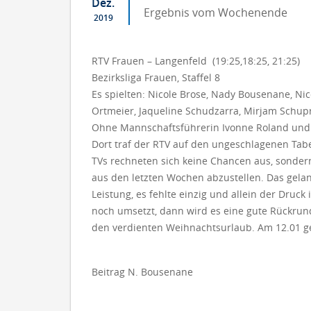
Dez.
Ergebnis vom Wochenende
2019
RTV Frauen – Langenfeld (19:25,18:25, 21:25)
Bezirksliga Frauen, Staffel 8
Es spielten: Nicole Brose, Nady Bousenane, Nic
Ortmeier, Jaqueline Schudzarra, Mirjam Schupri
Ohne Mannschaftsführerin Ivonne Roland und o
Dort traf der RTV auf den ungeschlagenen Ta
TVs rechneten sich keine Chancen aus, sondern 
aus den letzten Wochen abzustellen. Das gelang
Leistung, es fehlte einzig und allein der Dru
noch umsetzt, dann wird es eine gute Rückrund
den verdienten Weihnachtsurlaub. Am 12.01 geh
Beitrag N. Bousenane