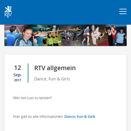
Togg
navi
12
RTV allgemein
Sep.
Dance, Fun & Girls
2017
Wer hat Lust zu tanzen?
Hier gibt es alle Informationen:
Dance, Fun & Girls