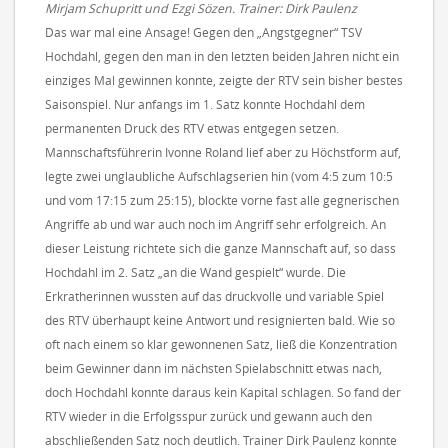
Mirjam Schupritt und Ezgi Sözen. Trainer: Dirk Paulenz
Das war mal eine Ansage! Gegen den „Angstgegner“ TSV
Hochdahl, gegen den man in den letzten beiden Jahren nicht ein
einziges Mal gewinnen konnte, zeigte der RTV sein bisher bestes
Saisonspiel. Nur anfangs im 1. Satz konnte Hochdahl dem
permanenten Druck des RTV etwas entgegen setzen.
Mannschaftsführerin Ivonne Roland lief aber zu Höchstform auf,
legte zwei unglaubliche Aufschlagserien hin (vom 4:5 zum 10:5
und vom 17:15 zum 25:15), blockte vorne fast alle gegnerischen
Angriffe ab und war auch noch im Angriff sehr erfolgreich. An
dieser Leistung richtete sich die ganze Mannschaft auf, so dass
Hochdahl im 2. Satz „an die Wand gespielt“ wurde. Die
Erkratherinnen wussten auf das druckvolle und variable Spiel
des RTV überhaupt keine Antwort und resignierten bald. Wie so
oft nach einem so klar gewonnenen Satz, ließ die Konzentration
beim Gewinner dann im nächsten Spielabschnitt etwas nach,
doch Hochdahl konnte daraus kein Kapital schlagen. So fand der
RTV wieder in die Erfolgsspur zurück und gewann auch den
abschließenden Satz noch deutlich. Trainer Dirk Paulenz konnte