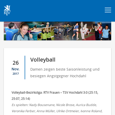
Togg
navi
Volleyball
26
Nov.
Damen zeigen beste Saisonleistung und
2017
besiegen Angstgegner Hochdahl
Volleyball-Bezirksliga: RTV Frauen – TSV Hochdahl 3:0 (25:15,
25:07, 25:14)
Es spielten: Nady Bousenane, Nicole Brose, Aurica Budde,
Veronika Ferber, Anna Müller, Ulrike Ortmeier, Ivonne Roland,