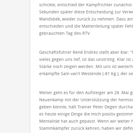
schickte, entschied der Kampfrichter zunächst 
Sekunden später diese Entscheidung zur Verw
Wandsbek, wieder zurück zu nehmen. Dass ans
entschieden und die Mattenleitung später Fehl
gebrauchten Tag des RTV.
Geschäftsführer René Endres stellt aber klar
vieles gegen uns lief, ist das unstrittig. Kla
Stärke noch zeigen werden. Mit uns ist weite
erkämpfte Sam van't Westende (-81 Kg.), der s
Weiter geht es für den Aufsteiger am 28. Mai 
Neuenkamp mit der Unterstützung der heimisc
geben könnte, hält Trainer Peter Degen durchau
es heute einige Dinge die mich positiv gestimm
Mentalität hat auch gepasst. Wenn wir weiter 
Stammkämpfer zurück kehren, haben wir definit