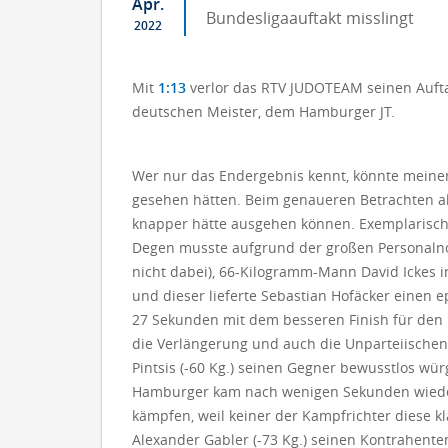
Apr.
Bundesligaauftakt misslingt
2022
Mit
1:13
verlor das RTV JUDOTEAM seinen Aufta
deutschen Meister, dem Hamburger JT.
Wer nur das Endergebnis kennt, könnte meine
gesehen hätten. Beim genaueren Betrachten al
knapper hätte ausgehen können. Exemplarisch 
Degen musste aufgrund der großen Personalno
nicht dabei), 66-Kilogramm-Mann David Ickes i
und dieser lieferte Sebastian Hofäcker einen 
27 Sekunden mit dem besseren Finish für den
die Verlängerung und auch die Unparteiischen 
Pintsis (-60 Kg.) seinen Gegner bewusstlos wür
Hamburger kam nach wenigen Sekunden wieder z
kämpfen, weil keiner der Kampfrichter diese 
Alexander Gabler (-73 Kg.) seinen Kontrahente