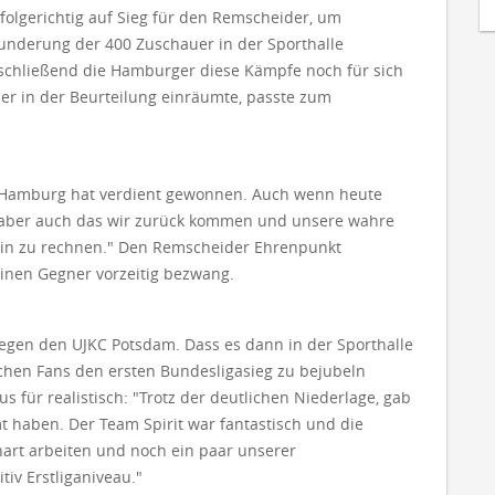
folgerichtig auf Sieg für den Remscheider, um
underung der 400 Zuschauer in der Sporthalle
chließend die Hamburger diese Kämpfe noch für sich
er in der Beurteilung einräumte, passte zum
: "Hamburg hat verdient gewonnen. Auch wenn heute
r ist aber auch das wir zurück kommen und unsere wahre
rhin zu rechnen." Den Remscheider Ehrenpunkt
einen Gegner vorzeitig bezwang.
gegen den UJKC Potsdam. Dass es dann in der Sporthalle
hen Fans den ersten Bundesligasieg zu bejubeln
s für realistisch: "Trotz der deutlichen Niederlage, gab
t haben. Der Team Spirit war fantastisch und die
hart arbeiten und noch ein paar unserer
iv Erstliganiveau."