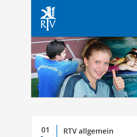
01
RTV allgemein