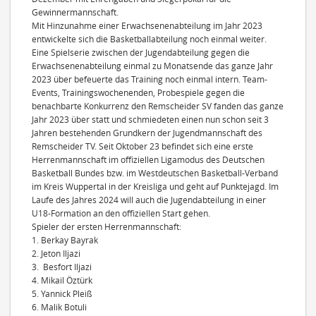
Gewinnermannschaft.
Mit Hinzunahme einer Erwachsenenabteilung im Jahr 2023
entwickelte sich die Basketballabteilung noch einmal weiter.
Eine Spielserie zwischen der Jugendabteilung gegen die
Erwachsenenabteilung einmal zu Monatsende das ganze Jahr
2023 über befeuerte das Training noch einmal intern. Team-
Events,
Trainingswochenenden, Probespiele gegen die
benachbarte Konkurrenz den Remscheider SV fanden das ganze
Jahr 2023 über statt und schmiedeten einen nun schon seit 3
Jahren bestehenden Grundkern der Jugendmannschaft des
Remscheider TV. Seit Oktober 23 befindet sich eine erste
Herrenmannschaft im offiziellen Ligamodus des Deutschen
Basketball Bundes bzw. im Westdeutschen Basketball-Verband
im Kreis Wuppertal in der Kreisliga und geht auf Punktejagd. Im
Laufe des Jahres 2024 will auch die Jugendabteilung in einer
U18-Formation an den offiziellen Start gehen.
Spieler der ersten Herrenmannschaft:
1. Berkay Bayrak
2. ⁠Jeton Iljazi
3. Besfort Iljazi
4. ⁠Mikail Öztürk
5. ⁠Yannick Pleiß
6. ⁠Malik Botuli