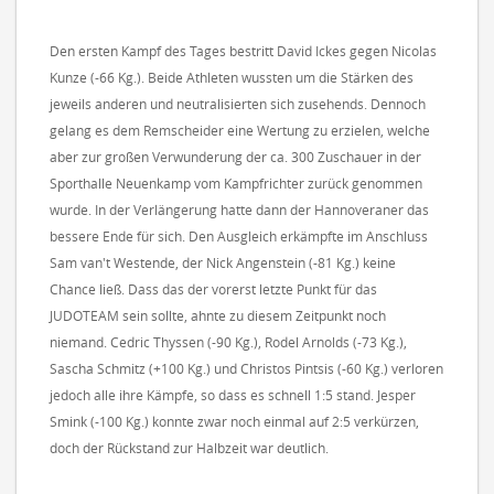
Den ersten Kampf des Tages bestritt David Ickes gegen Nicolas
Kunze (-66 Kg.). Beide Athleten wussten um die Stärken des
jeweils anderen und neutralisierten sich zusehends. Dennoch
gelang es dem Remscheider eine Wertung zu erzielen, welche
aber zur großen Verwunderung der ca. 300 Zuschauer in der
Sporthalle Neuenkamp vom Kampfrichter zurück genommen
wurde. In der Verlängerung hatte dann der Hannoveraner das
bessere Ende für sich. Den Ausgleich erkämpfte im Anschluss
Sam van't Westende, der Nick Angenstein (-81 Kg.) keine
Chance ließ. Dass das der vorerst letzte Punkt für das
JUDOTEAM sein sollte, ahnte zu diesem Zeitpunkt noch
niemand. Cedric Thyssen (-90 Kg.), Rodel Arnolds (-73 Kg.),
Sascha Schmitz (+100 Kg.) und Christos Pintsis (-60 Kg.) verloren
jedoch alle ihre Kämpfe, so dass es schnell 1:5 stand. Jesper
Smink (-100 Kg.) konnte zwar noch einmal auf 2:5 verkürzen,
doch der Rückstand zur Halbzeit war deutlich.