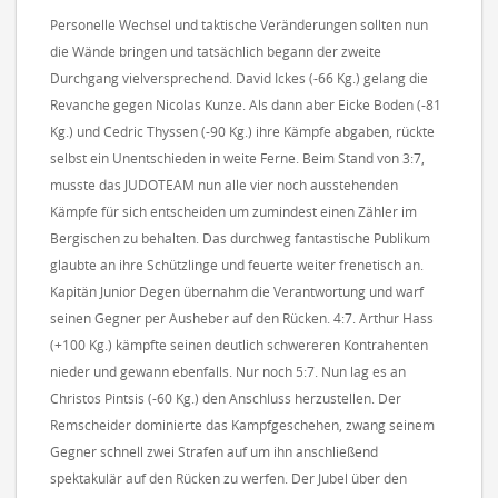
Personelle Wechsel und taktische Veränderungen sollten nun
die Wände bringen und tatsächlich begann der zweite
Durchgang vielversprechend. David Ickes (-66 Kg.) gelang die
Revanche gegen Nicolas Kunze. Als dann aber Eicke Boden (-81
Kg.) und Cedric Thyssen (-90 Kg.) ihre Kämpfe abgaben, rückte
selbst ein Unentschieden in weite Ferne. Beim Stand von 3:7,
musste das JUDOTEAM nun alle vier noch ausstehenden
Kämpfe für sich entscheiden um zumindest einen Zähler im
Bergischen zu behalten. Das durchweg fantastische Publikum
glaubte an ihre Schützlinge und feuerte weiter frenetisch an.
Kapitän Junior Degen übernahm die Verantwortung und warf
seinen Gegner per Ausheber auf den Rücken. 4:7. Arthur Hass
(+100 Kg.) kämpfte seinen deutlich schwereren Kontrahenten
nieder und gewann ebenfalls. Nur noch 5:7. Nun lag es an
Christos Pintsis (-60 Kg.) den Anschluss herzustellen. Der
Remscheider dominierte das Kampfgeschehen, zwang seinem
Gegner schnell zwei Strafen auf um ihn anschließend
spektakulär auf den Rücken zu werfen. Der Jubel über den